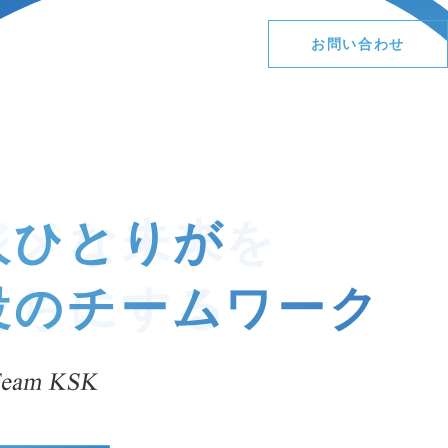
お問い合わせ
CS向上
ごあいさつ
ITソリューション事業
社会への取り組み
営業の概況
組織図
ガバナンス
株式情報
拠点
サステナデータ（活動報告）
IRカレンダー
免責事項
人ひとりが
役のチームワーク