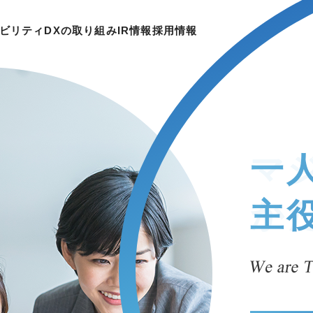
ビリティ
DXの取り組み
IR情報
採⽤情報
KSKの強み
会社情報
サービス
サステナビリティ
DXの取り組み
IR情報
採用サイト
チーム制
ブランドメッセージ
システムコア事業
サステナビリティ基本方針
IRニュース
人材育成
会社概要
ネットワークサービス事業
環境への取り組み
財務ハイライト
沿革
認証／評価
IRライブラリ
グループ会社
電子公告
一
主