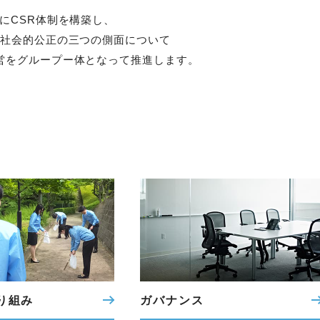
内にCSR体制を構築し、
、社会的公正の三つの
側面について
営を
グループー体となって推進します。
り組み
ガバナンス