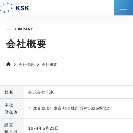
KSKの強み
会社概要
会社情報
サービス
会社情報
会社概要
サステナビリティ
社名
株式会社KSK
DXの取り組み
本社
〒206-0804
東京都稲城市百村1625番地2
所在地
IR情報
設立
1974年5月23日
採⽤情報
年月日