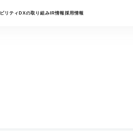
ビリティ
DXの取り組み
IR情報
採⽤情報
KSKの強み
会社情報
サービス
サステナビリティ
DXの取り組み
IR情報
採用サイト
チーム制
ブランドメッセージ
システムコア事業
サステナビリティ基本方針
IRニュース
人材育成
会社概要
ネットワークサービス事業
環境への取り組み
財務ハイライト
沿革
認証／評価
IRライブラリ
グループ会社
電子公告
ィ