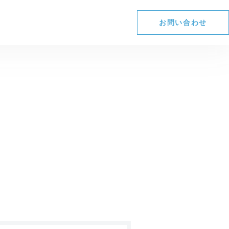
お問い合わせ
CS向上
ごあいさつ
ITソリューション事業
社会への取り組み
営業の概況
組織図
ガバナンス
株式情報
拠点
サステナデータ（活動報告）
IRカレンダー
免責事項